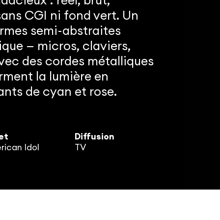
acieux : réel, brut,
ans CGI ni fond vert. Un
ormes semi-abstraites
ique — micros, claviers,
vec des cordes métalliques
rment la lumière en
nts de cyan et rose.
et
Diffusion
ican Idol
TV