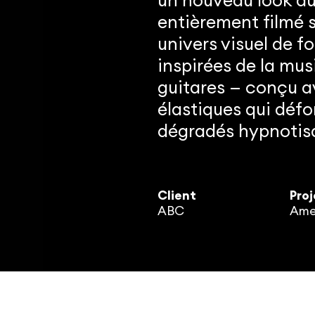
un nouveau look aud
entièrement filmé s
univers visuel de f
inspirées de la mus
guitares — conçu a
élastiques qui défo
dégradés hypnotisa
Client
Proj
ABC
Amer