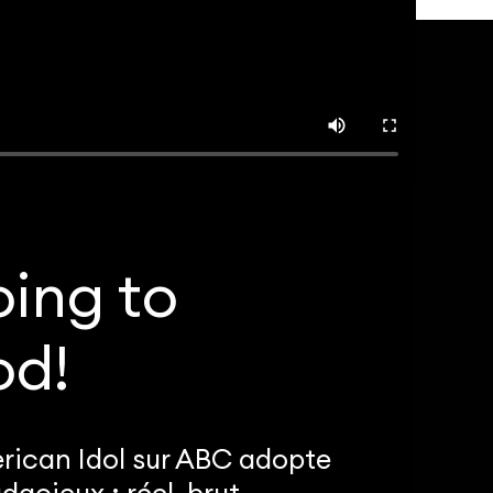
oing to
od!
rican Idol sur ABC adopte