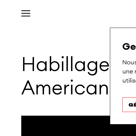
Ge
Habillage
T
Nous
une 
util
American
Id
G