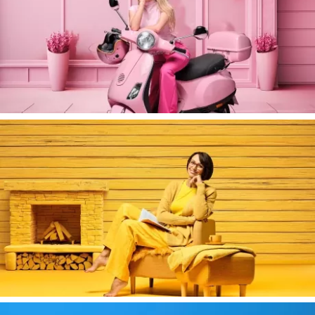
Adresse
Galerie Saint-François A
1003 Lausanne
CH – Suisse
Entrer en contact
+41 21 922 95 11
hello@ramonandpedro.com