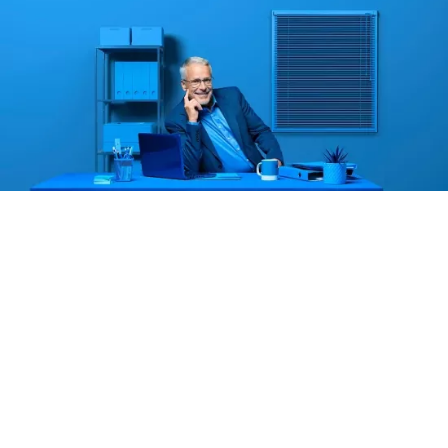
Se connecter
Instagram
Facebook
Vimeo
© Copyright 2026
Design par R+P & Développement par
bebold